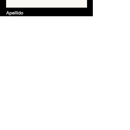
Apellido
Email
Asunto
Mensaje
Enviar