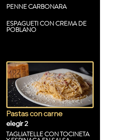
PENNE CARBONARA
ESPAGUETI CON CREMA DE
POBLANO
FUSILLI MARGARITA
CUATRO QUESOS
CHAMPIÑONES
FUSSILI CON SALSA MORRON
Pastas con carne
elegir 2
ESPAGUETTI AGLIO E OLIO
TAGLIATELLE CON TOCINETA