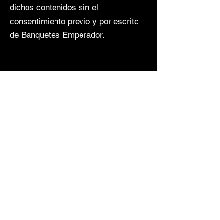
dichos contenidos sin el
consentimiento previo y por escrito
de Banquetes Emperador.
---
3. Limitación de Responsabilidad
Banquetes Emperador no garantiza
la disponibilidad y continuidad del
funcionamiento del Sitio, ni la
ausencia de errores o virus
informáticos en sus contenidos.
El usuario reconoce y acepta que el