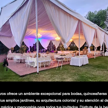
ros ofrece un ambiente excepcional para bodas, quinceañeras y
us amplios jardines, su arquitectura colonial y su atención al d
mágica y memorable para todos tus invitados. Disfruta de la be