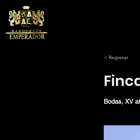
< Regresar
Finc
Bodas, XV añ