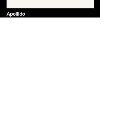
Apellido
Email
Asunto
Mensaje
Enviar