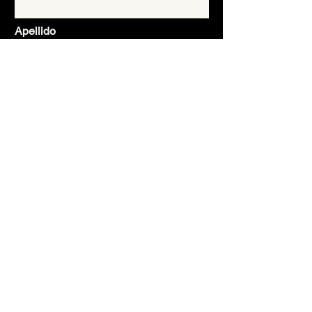
Apellido
Email
Asunto
Mensaje
Enviar