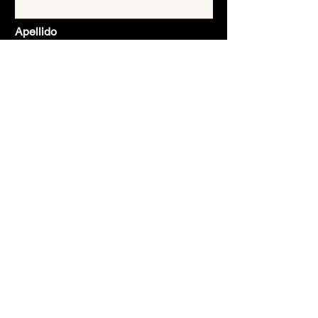
Apellido
Email
Asunto
Mensaje
Enviar