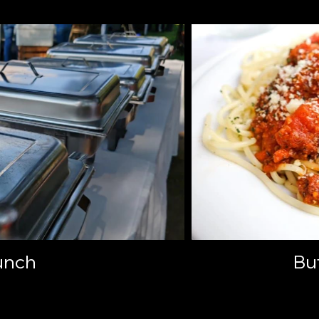
unch
Buf