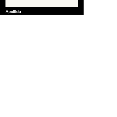
Apellido
Email
Asunto
Mensaje
Enviar