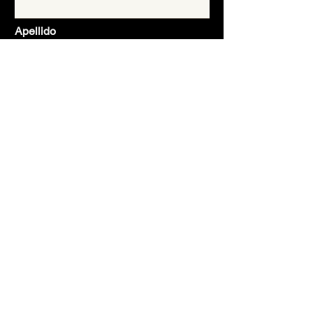
Apellido
Email
Asunto
Mensaje
Enviar