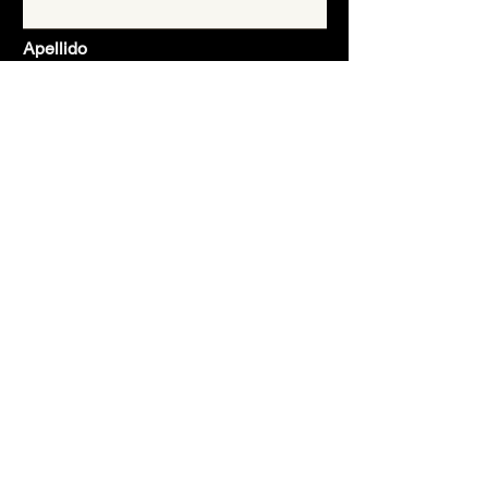
Apellido
Email
Asunto
Mensaje
Enviar