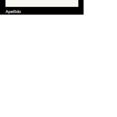
Apellido
Email
Asunto
Mensaje
Enviar