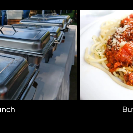
unch
Buf