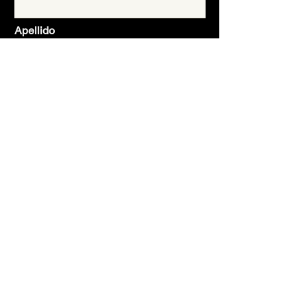
Apellido
Email
Asunto
Mensaje
Enviar