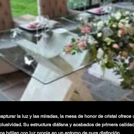
pturar la luz y las miradas, la mesa de honor de cristal ofrece
clusividad. Su estructura diáfana y acabados de primera calid
 brillen con luz propia en un entorno de pura distinción.