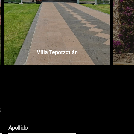
Villa Tepotzotlán
s
Apellido